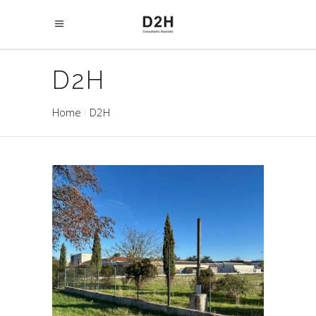
D2H
Home
D2H